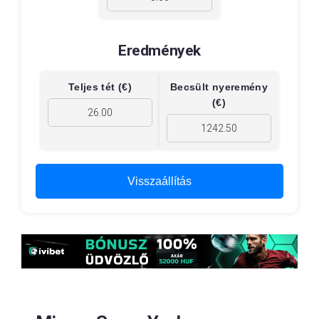
Eredmények
Teljes tét (€)
Becsült nyeremény
(€)
Visszaállítás