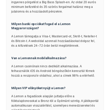
ingyenes pörgetést a Big Bass Splash-en. Az oldal 20 eurós
minimum befizetést és 35-szörös forgalmat határoz meg a
jutalomra és a hozzáadott pénzekre.
Milyen banki opciókat fogad el a Lemon
Magyarországon?
A Lemon támogatja a Visa-t, Mastercard-ot, Skrill-t, Neteller-t
és Bitcoin-t. A weboldal azonnali hozzáadásokat dolgoz fel,
és a kifizetések 24–72 órán belül megtörténnek.
Van a Lemonnak mobilalkalmazása?
A Lemon casinónak nincs dedikált alkalmazása. A
felhasználók iOS és Android böngészőkön keresztül férnek
hozzá a reszponzív oldalhoz, ahol a címek 98%-a elérhető.
Milyen VIP előnyöket nyújt a Lemon?
A Lemon a fogadások alapján juttatja előre a
fióktulajdonosokat a Bronz-tól a Gyémánt szintig. A játékportál
automatikusan visszatérítést, személyes menedzsereket és