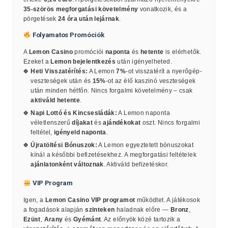
35-szörös megforgatási követelmény
vonatkozik, és a
pörgetések
24 óra után lejárnak
.
Folyamatos Promóciók
A
Lemon Casino
promóciói
naponta
és
hetente
is elérhetők.
Ezeket a
Lemon bejelentkezés
után igényelheted.
Heti Visszatérítés:
A Lemon
7%
-ot visszatérít a nyerőgép-
veszteségek után és
15%
-ot az élő kaszinó veszteségek
után minden hétfőn. Nincs forgalmi követelmény – csak
aktiváld hetente
.
Napi Lottó és Kincsesládák:
A Lemon naponta
véletlenszerű
díjakat
és
ajándékokat
oszt. Nincs forgalmi
feltétel,
igényeld naponta
.
Újratöltési Bónuszok:
A Lemon egyeztetett bónuszokat
kínál a későbbi befizetésekhez. A megforgatási feltételek
ajánlatonként változnak
. Aktiváld befizetéskor.
VIP Program
Igen, a
Lemon Casino
VIP programot
működtet. A játékosok
a fogadások alapján
szinteken
haladnak előre —
Bronz
,
Ezüst
,
Arany
és
Gyémánt
. Az előnyök közé tartozik a