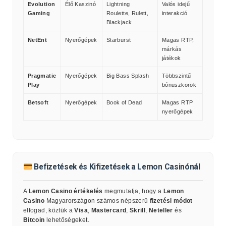
Evolution
Élő Kaszinó
Lightning
Valós idejű
Gaming
Roulette, Rulett,
interakció
Blackjack
NetEnt
Nyerőgépek
Starburst
Magas RTP,
márkás
játékok
Pragmatic
Nyerőgépek
Big Bass Splash
Többszintű
Play
bónuszkörök
Betsoft
Nyerőgépek
Book of Dead
Magas RTP
nyerőgépek
Befizetések és Kifizetések a Lemon Casinónál
A
Lemon Casino értékelés
megmutatja, hogy a
Lemon
Casino
Magyarországon számos népszerű
fizetési módot
elfogad, köztük a
Visa
,
Mastercard
,
Skrill
,
Neteller
és
Bitcoin
lehetőségeket.