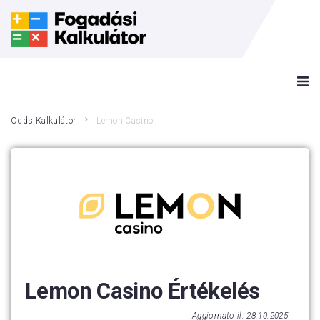
Kombinált fogadások
Odds Kalkulátor
Lemon Casino
Egyéb kalkulátorok
Fogadási útmutatók
Fogadási bónuszok
Lemon Casino Értékelés
Aggiornato il: 28.10.2025