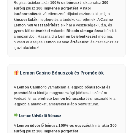
Regisztrációkor akár
100%-os bónuszt
is kaphatsz
300
euróig
plusz
100 ingyenes pörgetést
. A
napi
lottósorsolások
véletlenszerű díjakat osztanak ki, míg a
kincsesládák
meglepetés ajándékokat rejtenek. A
Casino
Lemon
heti
visszatérítést
is kínál a veszteségek után, és
gyors kifizetésekkel
valamint
Bitcoin támogatással
tűnik ki
a mezőnyből. Használd a
Lemon bejelentkezést
még ma,
olvasd el a teljes
Lemon Casino értékelést
, és csatlakozz az
igazi akcióhoz!
Lemon Casino Bónuszok és Promóciók
A
Lemon Casino
folyamatosan a legjobb
bónuszokat
és
promóciókat
kínálja magyarországi játékosai számára.
Fedezd fel az elérhető
Lemon bónuszokat
és használd ki a
legjobb ajánlatokat, amelyeket alább bemutatunk.
Lemon Üdvözlő Bónusz
A
Lemon üdvözlő bónusz
100%-os egyezést
kínál akár
300
euróig
plusz
100 ingyenes pörgetést
.