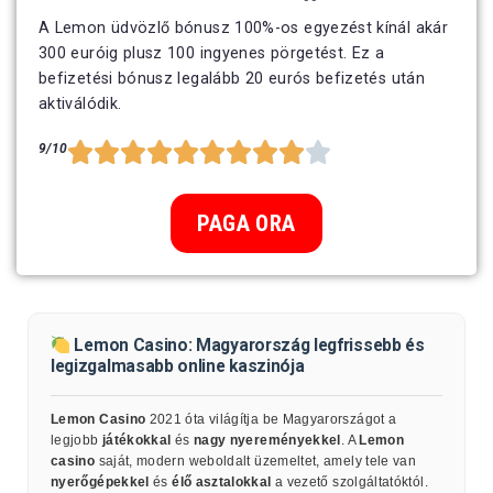
A Lemon üdvözlő bónusz 100%-os egyezést kínál akár
300 euróig plusz 100 ingyenes pörgetést. Ez a
befizetési bónusz legalább 20 eurós befizetés után
aktiválódik.
9/10
PAGA ORA
Lemon Casino: Magyarország legfrissebb és
legizgalmasabb online kaszinója
Lemon Casino
2021 óta világítja be Magyarországot a
legjobb
játékokkal
és
nagy nyereményekkel
. A
Lemon
casino
saját, modern weboldalt üzemeltet, amely tele van
nyerőgépekkel
és
élő asztalokkal
a vezető szolgáltatóktól.