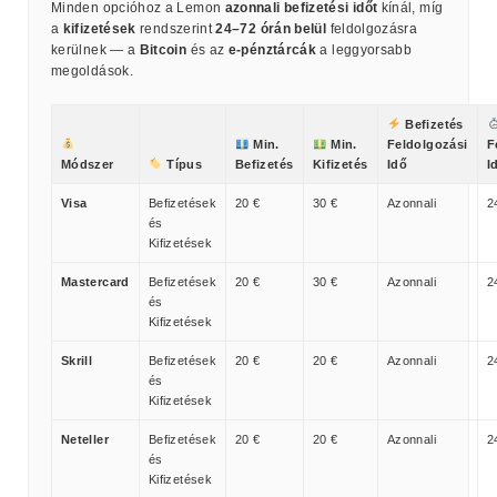
Minden opcióhoz a Lemon
azonnali befizetési időt
kínál, míg
a
kifizetések
rendszerint
24–72 órán belül
feldolgozásra
kerülnek — a
Bitcoin
és az
e-pénztárcák
a leggyorsabb
megoldások.
Befizetés
Min.
Min.
Feldolgozási
F
Módszer
Típus
Befizetés
Kifizetés
Idő
I
Visa
Befizetések
20 €
30 €
Azonnali
2
és
Kifizetések
Mastercard
Befizetések
20 €
30 €
Azonnali
2
és
Kifizetések
Skrill
Befizetések
20 €
20 €
Azonnali
2
és
Kifizetések
Neteller
Befizetések
20 €
20 €
Azonnali
2
és
Kifizetések