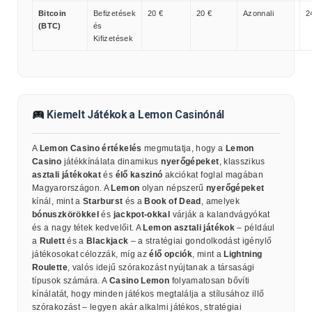
Bitcoin
Befizetések
20 €
20 €
Azonnali
2
(BTC)
és
Kifizetések
Kiemelt Játékok a Lemon Casinónál
A
Lemon Casino értékelés
megmutatja, hogy a
Lemon
Casino
játékkínálata dinamikus
nyerőgépeket
, klasszikus
asztali játékokat
és
élő kaszinó
akciókat foglal magában
Magyarországon. A
Lemon
olyan népszerű
nyerőgépeket
kínál, mint a
Starburst
és a
Book of Dead
, amelyek
bónuszkörökkel
és
jackpot-okkal
várják a kalandvágyókat
és a nagy tétek kedvelőit. A
Lemon asztali játékok
– például
a
Rulett
és a
Blackjack
– a stratégiai gondolkodást igénylő
játékosokat célozzák, míg az
élő opciók
, mint a
Lightning
Roulette
, valós idejű szórakozást nyújtanak a társasági
típusok számára. A
Casino Lemon
folyamatosan bővíti
kínálatát, hogy minden játékos megtalálja a stílusához illő
szórakozást – legyen akár alkalmi játékos, stratégiai