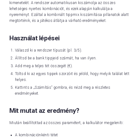
kimenetelét. A rendszer automatikusan kiszámolja az összes
lehetséges nyertes kombinációt, és ezek alapján kalkulálja a
nyereményt. Ezáltal a kombinált tippmix kiszámítása pillanatok alatt
megtörténik, és a játékos átlátja a várható eredményeket.
Használat lépései
Válaszd ki a rendszer típusát (pl. 3/5).
Állítsd be a bank tippjeid számát, ha van ilyen.
Add meg a teljes tét összegét (€).
Töltsd ki az egyes tippek szorzóit és jelöld, hogy melyik találat lett
helyes.
Kattints a „Számítás” gombra, és nézd meg a részletes
eredményeket.
Mit mutat az eredmény?
Miután beállítottad az összes paramétert, a kalkulátor megjeleníti:
A kombinációnkénti tétet