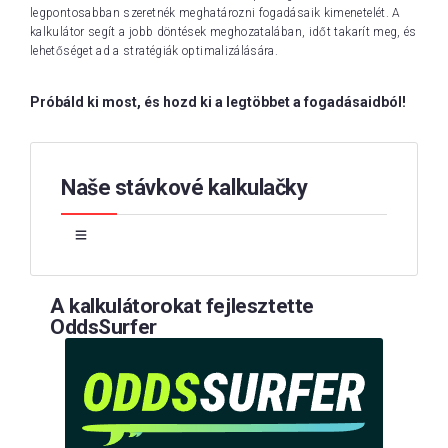
legpontosabban szeretnék meghatározni fogadásaik kimenetelét. A
kalkulátor segít a jobb döntések meghozatalában, időt takarít meg, és
lehetőséget ad a stratégiák optimalizálására.
Próbáld ki most, és hozd ki a legtöbbet a fogadásaidból!
Naše stávkové kalkulačky
A kalkulátorokat fejlesztette
OddsSurfer