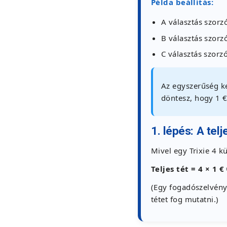
Példa beállítás:
A választás szorz
B választás szorzó
C választás szorzó
Az egyszerűség k
döntesz, hogy 1 €
1. lépés: A tel
Mivel egy Trixie 4 kü
Teljes tét = 4 × 1 € 
(Egy fogadószelvénye
tétet fog mutatni.)