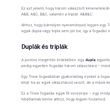
Ez azt jelenti, hogy három választott kimeneteledre
A&B, A&C, B&C, valamint a triplát: A&B&C.
Ahhoz, hogy bármilyen nyereményed legyen egy Trix
egyik dupla vagy tripla sem jön be, így a fogadás
Duplák és triplák
A pontos megértés érdekében: egy
dupla
egyetlen
pedig egyetlen fogadás három választásra – mindh
Egy Trixie fogadásban gyakorlatilag ezeket a foga
kínál: ha az egyik választásod veszít, de a másik 
Ez a Trixie fogadás egyik fő vonzereje – egy mód
hibátlannak lennie ahhoz, hogy legyen hozamod.