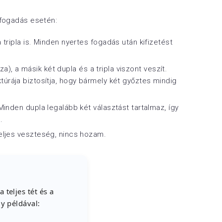
 fogadás esetén:
tripla is. Minden nyertes fogadás után kifizetést
a), a másik két dupla és a tripla viszont veszít.
ktúrája biztosítja, hogy bármely két győztes mindig
nden dupla legalább két választást tartalmaz, így
.
eljes veszteség, nincs hozam.
teljes tét és a
y példával: