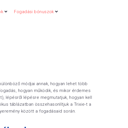
ók
Fogadási bónuszok
ek különböző módjai annak, hogyan lehet több
 fogadás, hogyan működik, és mikor érdemes
), lépésről lépésre megmutatjuk, hogyan kell
ikus táblázatban összehasonlítjuk a Trixie-t a
 nyeremény között a fogadásaid során.